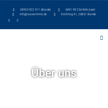
04953 922 911 (Bunde)
0491 99 234 866 (Leer)
info@vosse-immo.de
Kirchring 41, 26831 Bunde
Über uns
Vosse Immobilien- und
Finanzierungsmakler seit 1984