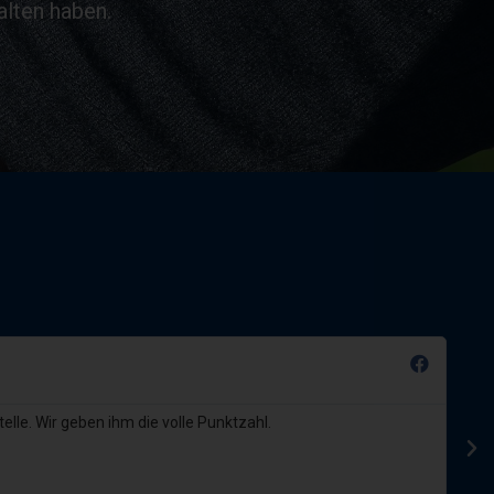
lten haben.
lle. Wir geben ihm die volle Punktzahl.
Vi