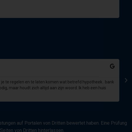
oor je te regelen en te laten komen wat betrefd hypotheek.. bank
dig, maar houdt zich altijd aan zijn woord. Ik heb een huis
Po
go
tungen auf Portalen von Dritten bewertet haben. Eine Prüfung
eiten von Dritten hinterlassen.