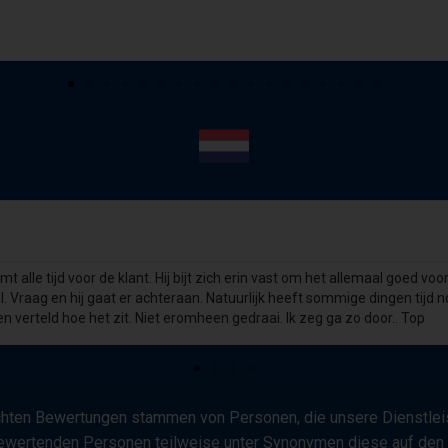
mt alle tijd voor de klant. Hij bijt zich erin vast om het allemaal goed v
. Vraag en hij gaat er achteraan. Natuurlijk heeft sommige dingen tijd no
en verteld hoe het zit. Niet eromheen gedraai. Ik zeg ga zo door.. Top
ichten Bewertungen stammen von Personen, die unsere Dienstleis
e bewertenden Personen teilweise unter Synonymen diese auf den S