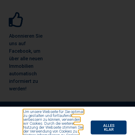
Abonnieren Sie
uns auf
Facebook, um
über alle neuen
Immobilien
automatisch
informiert zu
werden!
Um unsere Webseite für Sie optimal
zu gestalten und fortlaufend
© All rights reserved by Vosse Immobilien- und
verbessern zu können, verwenden
wir Cookies. Durch die weitere
Finanzierungsmakler 2020
ALLES
Nutzung der Webseite stimmen Sie
KLAR
der Verwendung von Cookies zu.