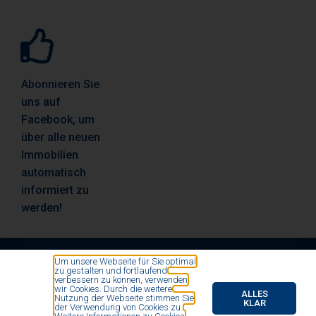
Abonnieren Sie
uns auf
Facebook, um
über alle neuen
Immobilien
automatisch
informiert zu
werden!
Um unsere Webseite für Sie optimal
zu gestalten und fortlaufend
© All rights reserved by Vosse Immobilien- und
verbessern zu können, verwenden
wir Cookies. Durch die weitere
Finanzierungsmakler 2020
ALLES
Nutzung der Webseite stimmen Sie
KLAR
der Verwendung von Cookies zu.