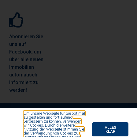
Abonnieren Sie
uns auf
Facebook, um
über alle neuen
Immobilien
automatisch
informiert zu
werden!
Um unsere Webseite für Sie optimal
zu gestalten und fortlaufend
© All rights reserved by Vosse Immobilien- und
verbessern zu können, verwenden
wir Cookies. Durch die weitere
Finanzierungsmakler 2020
ALLES
Nutzung der Webseite stimmen Sie
KLAR
der Verwendung von Cookies zu.