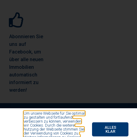
Abonnieren Sie
uns auf
Facebook, um
über alle neuen
Immobilien
automatisch
informiert zu
werden!
Um unsere Webseite für Sie optimal
zu gestalten und fortlaufend
© All rights reserved by Vosse Immobilien- und
verbessern zu können, verwenden
wir Cookies. Durch die weitere
Finanzierungsmakler 2020
ALLES
Nutzung der Webseite stimmen Sie
KLAR
der Verwendung von Cookies zu.