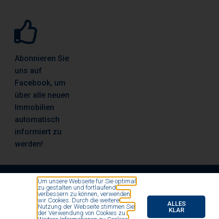
Abonnieren Sie
uns auf
Facebook, um
über alle neuen
Immobilien
automatisch
informiert zu
werden!
Um unsere Webseite für Sie optimal
zu gestalten und fortlaufend
© All rights reserved by Vosse Immobilien- und
verbessern zu können, verwenden
wir Cookies. Durch die weitere
Finanzierungsmakler 2020
ALLES
Nutzung der Webseite stimmen Sie
KLAR
der Verwendung von Cookies zu.