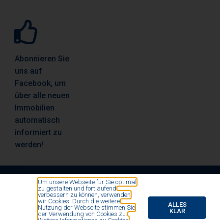
Abonnieren Sie
uns auf
Facebook, um
über alle neuen
Immobilien
automatisch
informiert zu
werden!
Um unsere Webseite für Sie optimal
zu gestalten und fortlaufend
© All rights reserved by Vosse Immobilien- und
verbessern zu können, verwenden
wir Cookies. Durch die weitere
Finanzierungsmakler 2020
ALLES
Nutzung der Webseite stimmen Sie
KLAR
der Verwendung von Cookies zu.