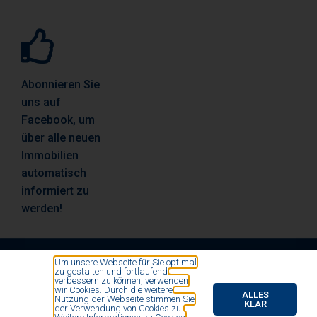
Abonnieren Sie
uns auf
Facebook, um
über alle neuen
Immobilien
automatisch
informiert zu
werden!
Um unsere Webseite für Sie optimal
zu gestalten und fortlaufend
© All rights reserved by Vosse Immobilien- und
verbessern zu können, verwenden
wir Cookies. Durch die weitere
Finanzierungsmakler 2020
ALLES
Nutzung der Webseite stimmen Sie
KLAR
der Verwendung von Cookies zu.