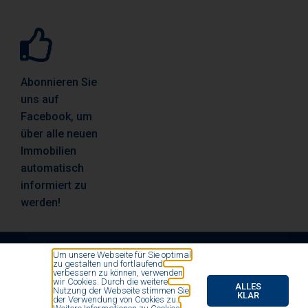
Abonnieren Sie
uns auf
Facebook, um
über alle neuen
Immobilien
automatisch
informiert zu
werden!
Um unsere Webseite für Sie optimal
zu gestalten und fortlaufend
© All rights reserved by Vosse Immobilien- und
verbessern zu können, verwenden
wir Cookies. Durch die weitere
Finanzierungsmakler 2020
ALLES
Nutzung der Webseite stimmen Sie
KLAR
der Verwendung von Cookies zu.