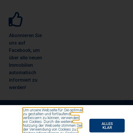
Abonnieren Sie
uns auf
Facebook, um
über alle neuen
Immobilien
automatisch
informiert zu
werden!
Um unsere Webseite für Sie optimal
zu gestalten und fortlaufend
© All rights reserved by Vosse Immobilien- und
verbessern zu können, verwenden
wir Cookies. Durch die weitere
Finanzierungsmakler 2020
ALLES
Nutzung der Webseite stimmen Sie
KLAR
der Verwendung von Cookies zu.