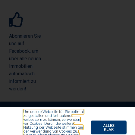
Abonnieren Sie
uns auf
Facebook, um
über alle neuen
Immobilien
automatisch
informiert zu
werden!
Um unsere Webseite für Sie optimal
zu gestalten und fortlaufend
© All rights reserved by Vosse Immobilien- und
verbessern zu können, verwenden
wir Cookies. Durch die weitere
Finanzierungsmakler 2020
ALLES
Nutzung der Webseite stimmen Sie
KLAR
der Verwendung von Cookies zu.