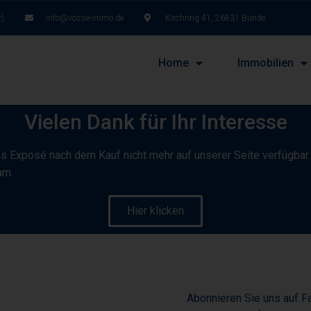
r)
info@vosse-immo.de
Kirchring 41, 26831 Bunde
Home
Immobilien
Vielen Dank für Ihr Interesse
as Exposé nach dem Kauf nicht mehr auf unserer Seite verfügbar
am.
Hier klicken
Abonnieren Sie uns auf F