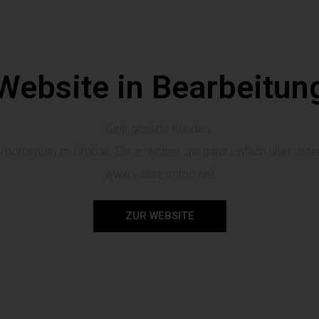
Website in Bearbeitun
Sehr geehrte Kunden,
t momentan im Umbau. Sie erreichen uns ganz einfach über unser
www.vosse-immo.net
ZUR WEBSITE